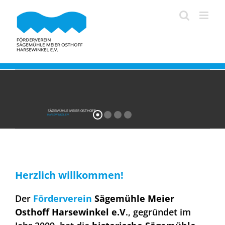
Zum
Inhalt
springen
SÄGEMÜHLE MEIER OSTHOFF
HARSEWINKEL E.V.
Herzlich willk
ommen!
Der
Förderverein
Säge
mühle Meier
Osthoff Harsewinkel e.V
.,
gegründet im