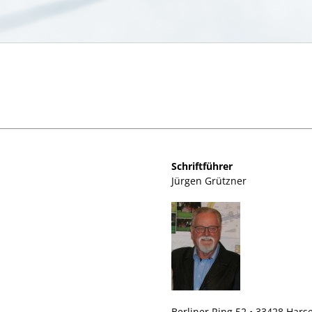
Schriftführer
Jürgen Grützner
Berliner Ring 52 • 33428 Hars