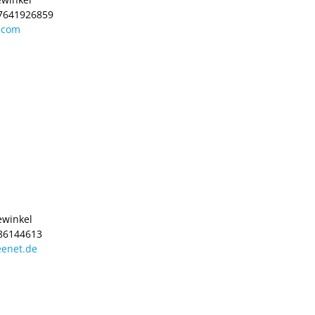
17641926859
.com
ewinkel
 86144613
eenet.de