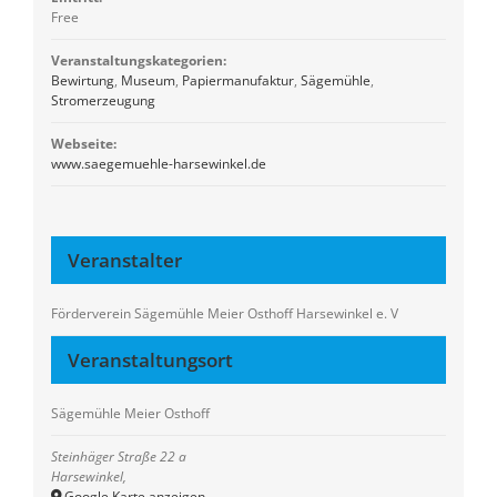
Free
Veranstaltungskategorien:
Bewirtung
,
Museum
,
Papiermanufaktur
,
Sägemühle
,
Stromerzeugung
Webseite:
www.saegemuehle-harsewinkel.de
Veranstalter
Förderverein Sägemühle Meier Osthoff Harsewinkel e. V
Veranstaltungsort
Sägemühle Meier Osthoff
Steinhäger Straße 22 a
Harsewinkel
,
Google Karte anzeigen